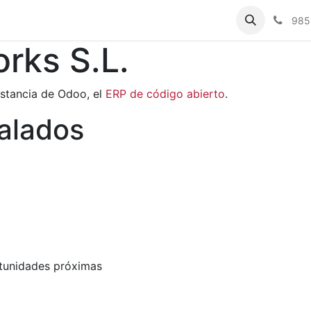
985
orks S.L.
nstancia de Odoo, el
ERP de código abierto
.
talados
rtunidades próximas