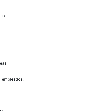
ica.
.
reas
os empleados.
os