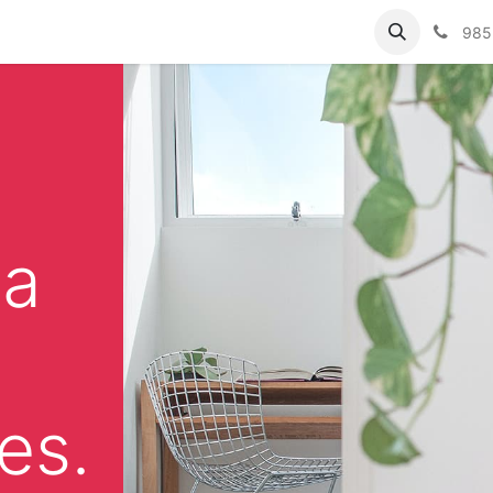
985
ea
es.